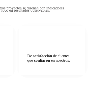
ros proyectos se diseñan con indicadores
y foco en resultados observables.
De
satisfacción
de clientes
que
confiaron
en nosotros.