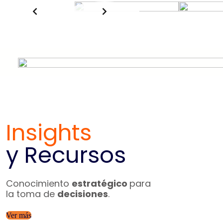
Insights
y Recursos
go humano
Errores comunes de
supervisores
que
mbio
afectan la
productividad
Conocimiento
estratégico
para
la toma de
decisiones
.
Ver más