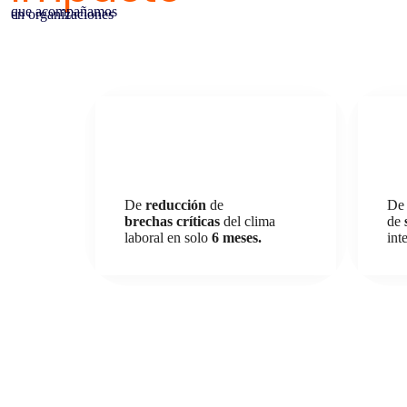
que acompañamos
en organizaciones
De
reducción
de
De 
brechas críticas
del clima
de
laboral en solo
6 meses.
int