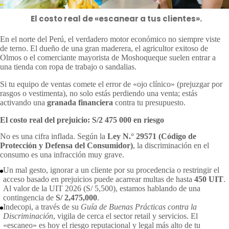
El costo real de «escanear a tus clientes».
En el norte del Perú, el verdadero motor económico no siempre viste
de terno. El dueño de una gran maderera, el agricultor exitoso de
Olmos o el comerciante mayorista de Moshoqueque suelen entrar a
una tienda con ropa de trabajo o sandalias.
Si tu equipo de ventas comete el error de «ojo clínico» (prejuzgar por
rasgos o vestimenta), no solo estás perdiendo una venta; estás
activando una
granada financiera
contra tu presupuesto.
El costo real del prejuicio: S/2 475 000 en riesgo
No es una cifra inflada. Según la
Ley N.° 29571 (Código de
Protección y Defensa del Consumidor)
, la discriminación en el
consumo es una infracción muy grave.
Un mal gesto, ignorar a un cliente por su procedencia o restringir el
acceso basado en prejuicios puede acarrear multas de hasta
450 UIT
.
Al valor de la UIT 2026 (S/ 5,500), estamos hablando de una
contingencia de
S/ 2,475,000
.
Indecopi, a través de su
Guía de Buenas Prácticas contra la
Discriminación
, vigila de cerca el sector retail y servicios. El
«escaneo» es hoy el riesgo reputacional y legal más alto de tu