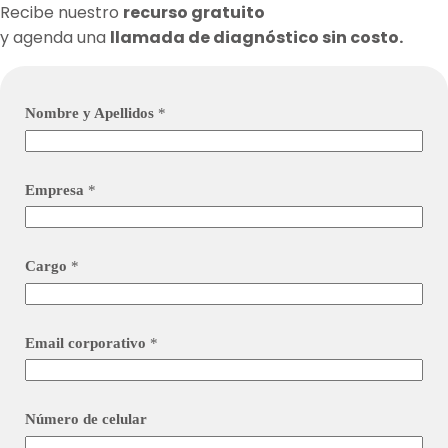
Recibe nuestro
recurso gratuito
y agenda una
llamada de diagnóstico sin costo.
Nombre y Apellidos
*
E
Empresa
*
m
a
i
l
c
Cargo
*
e
l
u
l
Email corporativo
*
a
r
c
e
l
Número de celular
u
l