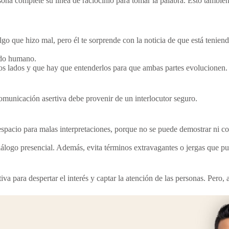
na complete su línea de raciocinio para tomar la palabra. Esto también 
 algo que hizo mal, pero él te sorprende con la noticia de que está teni
ado humano.
s lados y que hay que entenderlos para que ambas partes evolucionen.
municación asertiva debe provenir de un interlocutor seguro.
espacio para malas interpretaciones, porque no se puede demostrar ni c
 diálogo presencial. Además, evita términos extravagantes o jergas que pu
va para despertar el interés y captar la atención de las personas. Pero,