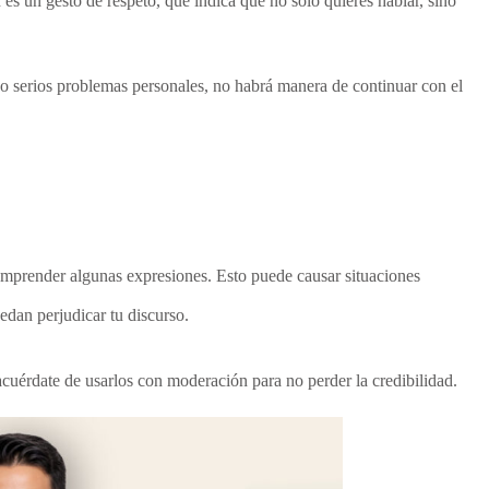
es un gesto de respeto, que indica que no solo quieres hablar, sino
endo serios problemas personales, no habrá manera de continuar con el
omprender algunas expresiones. Esto puede causar situaciones
edan perjudicar tu discurso.
 acuérdate de usarlos con moderación para no perder la credibilidad.