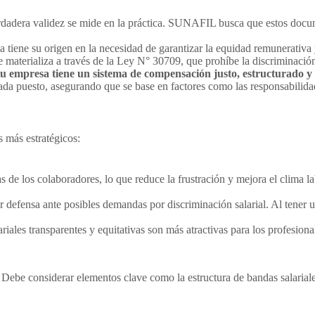
dadera validez se mide en la práctica. SUNAFIL busca que estos docum
 tiene su origen en la necesidad de garantizar la equidad remunerativa y
se materializa a través de la Ley N° 30709, que prohíbe la discriminació
empresa tiene un sistema de compensación justo, estructurado y s
cada puesto, asegurando que se base en factores como las responsabilidad
s más estratégicos:
as de los colaboradores, lo que reduce la frustración y mejora el clima l
or defensa ante posibles demandas por discriminación salarial. Al tener
riales transparentes y equitativas son más atractivas para los profesio
Debe considerar elementos clave como la estructura de bandas salariales