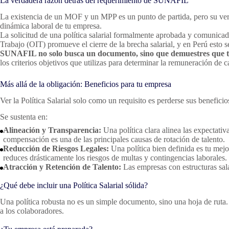
La verdadera razón detrás del requerimiento de SUNAFIL
La existencia de un MOF y un MPP es un punto de partida, pero su ver
dinámica laboral de tu empresa.
La solicitud de una política salarial formalmente aprobada y comunicada
Trabajo (OIT) promueve el cierre de la brecha salarial, y en Perú esto 
SUNAFIL no solo busca un documento, sino que demuestres que tu 
los criterios objetivos que utilizas para determinar la remuneración de 
Más allá de la obligación: Beneficios para tu empresa
Ver la Política Salarial solo como un requisito es perderse sus beneficio
Se sustenta en:
Alineación y Transparencia:
Una política clara alinea las expectativ
compensación es una de las principales causas de rotación de talento.
Reducción de Riesgos Legales:
Una política bien definida es tu mej
reduces drásticamente los riesgos de multas y contingencias laborales.
Atracción y Retención de Talento:
Las empresas con estructuras sala
¿Qué debe incluir una Política Salarial sólida?
Una política robusta no es un simple documento, sino una hoja de ruta. 
a los colaboradores.